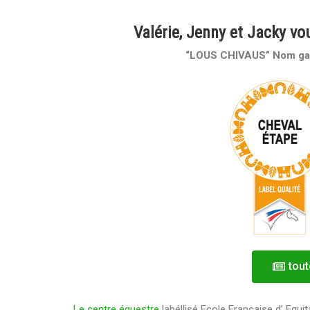
Valérie, Jenny et Jacky vo
“LOUS CHIVAUS”
Nom ga
tout
Le centre équestre
labéllisé Ecole Francaise d’ Equi