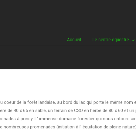
Accueil
Le centre équestre
 coeur de la forêt landaise, au bord du lac qui porte le même nom et
re de 40 x 65 en sable, un terrain de CSO en herbe de 80 x 60 et un
menades à poney. L’ immense domaine forestier qui nous entoure ains
 nombreuses promenades (initiation à l’ équitation de pleine nature