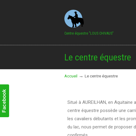
Centre équestre "LOUS CHIVAUS"
Le centre équestre
→
Accueil
Le centre équestre
Facebook
Situé à AUREILHAN, en Aquitaine au
centre équestre possède une carriè
les cavaliers débutants et les pro
du lac, nous permet de proposer de
confirmés.