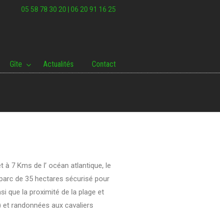
05 58 78 30 20 | 06 20 91 16 25
Gîte
Actualités
Contact
 à 7 Kms de l’ océan atlantique, le
 parc de 35 hectares sécurisé pour
i que la proximité de la plage et
) et randonnées aux cavaliers